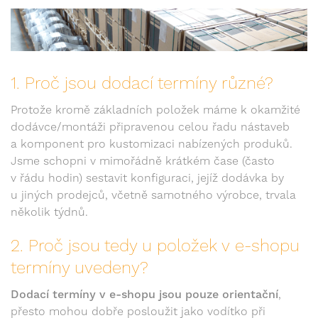
1. Proč jsou dodací termíny různé?
Protože kromě základních položek máme k okamžité
dodávce/montáži připravenou celou řadu nástaveb
a komponent pro kustomizaci nabízených produků.
Jsme schopni v mimořádně krátkém čase (často
v řádu hodin) sestavit konfiguraci, jejíž dodávka by
u jiných prodejců, včetně samotného výrobce, trvala
několik týdnů.
2. Proč jsou tedy u položek v e-shopu
termíny uvedeny?
Dodací termíny v e-shopu jsou pouze orientační
,
přesto mohou dobře posloužit jako vodítko při