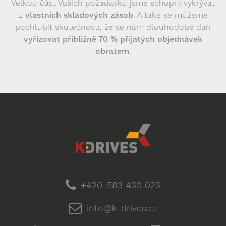
Velkou část Vašich požadavků jsme schopni vykrývat
z
vlastních skladových zásob
. A také se můžeme
pochlubit skutečností, že se nám dlouhodobě daří
vyřizovat přibližně 70 % přijatých objednávek
obratem
.
+420-583 430 023
info@k-drives.cz