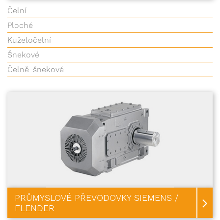
Čelní
Ploché
Kuželočelní
Šnekové
Čelně-šnekové
PRŮMYSLOVÉ PŘEVODOVKY SIEMENS /
FLENDER