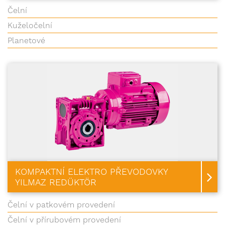
Čelní
Kuželočelní
Planetové
KOMPAKTNÍ ELEKTRO PŘEVODOVKY
YILMAZ REDÜKTÖR
Čelní v patkovém provedení
Čelní v přírubovém provedení