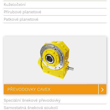
Kuželočelní
Přírubové planetové
Patkové planetové
PŘEVODOVKY CAVEX
Speciální šnekové převodovky
Samostatná šneková soukolí