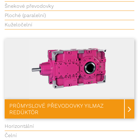
Šnekové převodovky
Ploché (paralelní)
Kuželočelní
PRŮMYSLOVÉ PŘEVODOVKY YILMAZ
REDÜKTÖR
Horizontální
Čelní