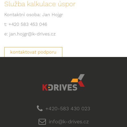
Služba kalkulace úspor
Kontaktní osoba: Jan Hojgr
t: +420 583 453 046
e: jan.hojgr@k-drives.cz
kontaktovat podporu
+420-583 430 023
info@k-drives.cz