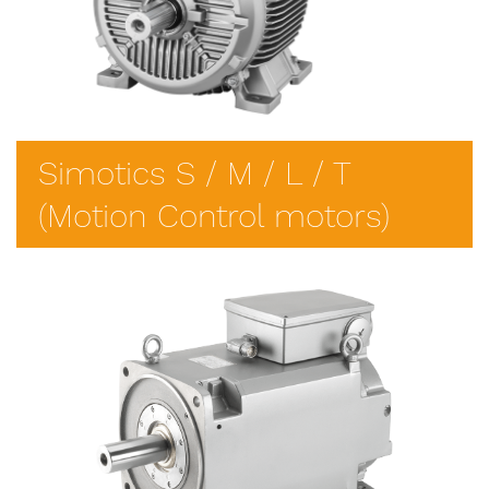
Simotics S / M / L / T
(Motion Control motors)