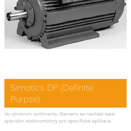
Simotics DP (Definite
Purpse)
Ve výrobním sortimentu Siemens se nachází také
speciální elektromotory pro specifické aplikace.