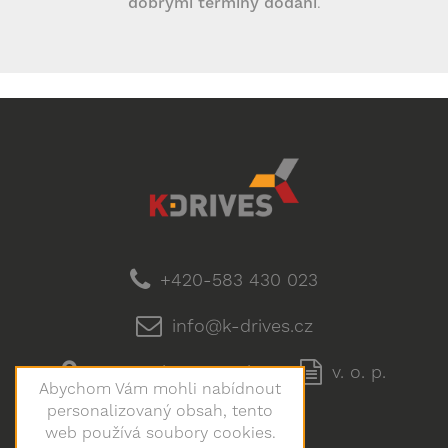
dobrými termíny dodání
.
+420-583 430 023
info@k-drives.cz
Jeremenkova 1142/42
v. o. p.
Abychom Vám mohli nabídnout
personalizovaný obsah, tento
doprava
web používá soubory cookies.