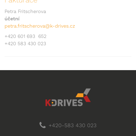
Fakturace
Petra Fritscherova
účetní
petra.fritscherova@k-drives.cz
+420 601 693 652
+420 583 430 023
+420-583 430 023